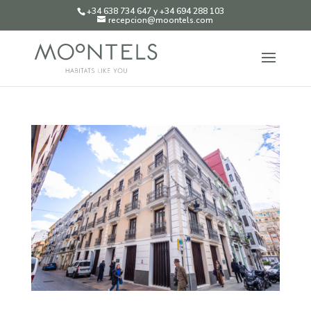
+34 638 734 647 y +34 694 288 103
recepcion@moontels.com