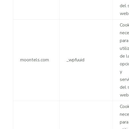
del s
web
Cook
nece
para
utili
de l
moontels.com
_wpfuuid
opci
y
serv
del s
web
Cook
nece
para