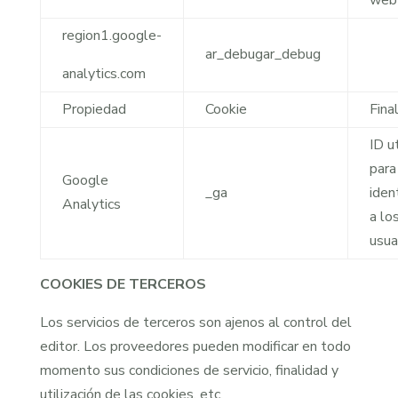
web
region1.google-
ar_debug
ar_debug
analytics.com
Propiedad
Cookie
Fina
ID ut
para
Google
_ga
ident
Analytics
a lo
usua
COOKIES DE TERCEROS
Los servicios de terceros son ajenos al control del
editor. Los proveedores pueden modificar en todo
momento sus condiciones de servicio, finalidad y
utilización de las cookies, etc.