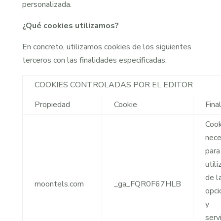
personalizada.
¿Qué cookies utilizamos?
En concreto, utilizamos cookies de los siguientes
terceros con las finalidades especificadas:
COOKIES CONTROLADAS POR EL EDITOR
Propiedad
Cookie
Fina
Cook
nece
para
utili
de l
moontels.com
_ga_FQR0F67HLB
opci
y
serv