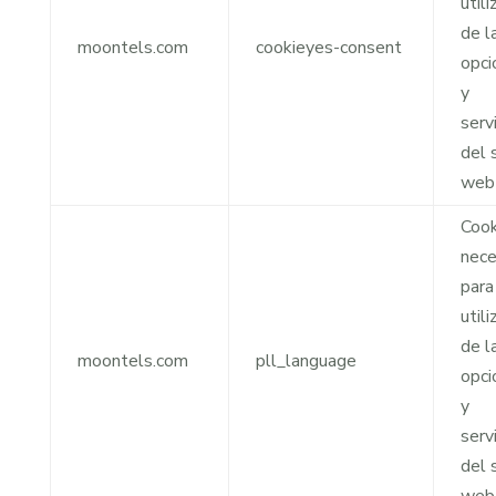
utili
de l
moontels.com
cookieyes-consent
opci
y
serv
del s
web
Cook
nece
para
utili
de l
moontels.com
pll_language
opci
y
serv
del s